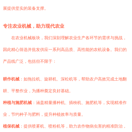
展提供坚实的装备支撑。
专注农业机械，助力现代农业
在农业机械板块，我们深刻理解农业生产各环节的需求与挑战，
因此精心筛选并批发供应一系列高品质、高性能的农机设备。我们的
产品线广泛，包括但不限于：
耕作机械
：如拖拉机、旋耕机、深松机等，帮助农户高效完成土地翻
耕、平整作业，为播种奠定良好基础。
种植与施肥机械
：涵盖精量播种机、插秧机、施肥机等，实现精准作
业，节约种子与肥料，提升种植效率与质量。
植保机械
：提供喷雾机、喷粉机等，助力农作物病虫害的精准防治，