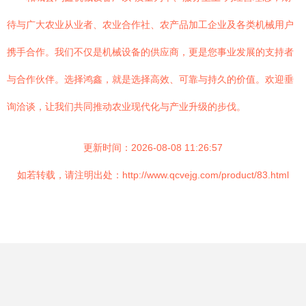
待与广大农业从业者、农业合作社、农产品加工企业及各类机械用户
携手合作。我们不仅是机械设备的供应商，更是您事业发展的支持者
与合作伙伴。选择鸿鑫，就是选择高效、可靠与持久的价值。欢迎垂
询洽谈，让我们共同推动农业现代化与产业升级的步伐。
更新时间：2026-08-08 11:26:57
如若转载，请注明出处：http://www.qcvejg.com/product/83.html