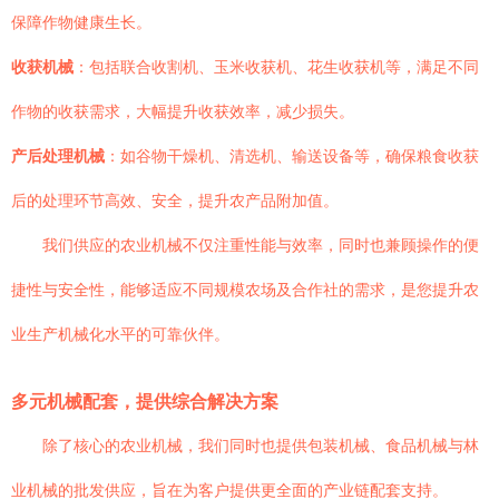
保障作物健康生长。
收获机械
：包括联合收割机、玉米收获机、花生收获机等，满足不同
作物的收获需求，大幅提升收获效率，减少损失。
产后处理机械
：如谷物干燥机、清选机、输送设备等，确保粮食收获
后的处理环节高效、安全，提升农产品附加值。
我们供应的农业机械不仅注重性能与效率，同时也兼顾操作的便
捷性与安全性，能够适应不同规模农场及合作社的需求，是您提升农
业生产机械化水平的可靠伙伴。
多元机械配套，提供综合解决方案
除了核心的农业机械，我们同时也提供包装机械、食品机械与林
业机械的批发供应，旨在为客户提供更全面的产业链配套支持。