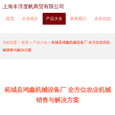
上海丰浮度帆商贸有限公司
首页
企业简介
产品大全
联系我们
企业信息
当前位置：
首页
>
产品大全
>
柘城县鸿鑫机械设备厂 全方位农业机
械销售与解决方案
柘城县鸿鑫机械设备厂 全方位农业机械
销售与解决方案