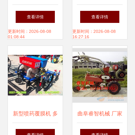
大王 销量力压宗
机电赋能现代农业
查看详情
查看详情
申、隆鑫，平均每
设备新篇章
更新时间：2026-08-08
更新时间：2026-08-08
01:08:44
16:27:16
天卖出4700辆，还
跨界农业机械销售
新型喷药覆膜机 多
曲阜睿智机械 厂家
功能播种覆膜机引
直销开沟机，专注